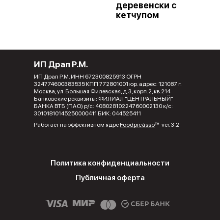
деревенски с
кетчупом
ИП Драп Р.М.
ИП Драп Р.М. ИНН 672300825913 ОГРН
324774600383535 КПП 772801001 юр. адрес: 121087 г.
Москва, ул. Большая Филевская, д.3, корп.2, кв.214
Банковские реквизиты: ФИЛИАЛ "ЦЕНТРАЛЬНЫЙ"
БАНКА ВТБ (ПАО) р/с: 40802810224760002130 к/с:
30101810145250000411 БИК: 044525411
Работает на эффективном ядре
Foodpicásso
ver. 3.2
Политика конфиденциальности
Публичная оферта