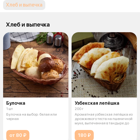
Хлеб и выпечка
Хлеб и выпечка
Булочка
Узбекская лепёшка
1 шт
200 г
Булочка на выбор: белая или
Ароматная узбекская лепёшка из
черная
дрожжевого теста на пшеничной
муке, выпеченная в тандыре до
от 80 ₽
180 ₽