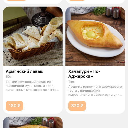
Армянский лаваш
Хачапури «По-
Аджарски»
80 г
1 шт
Тонкий армянский лаваш из
пшеничной муки, воды и соли,
Лодочка из нежного дрожжевого
выпеченный в тандыре до лёгкой
теста с начинкой из
румя
имеретинского сыра и сулугуни,
запечённа
180 ₽
820 ₽