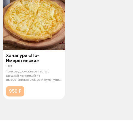
Хачапури «По-
Имеретински»
1 шт
Тонкое дрожжевое тесто с
щедрой начинкой из
имеретинского сыра и сулугуни,
запечённое до з
950 ₽