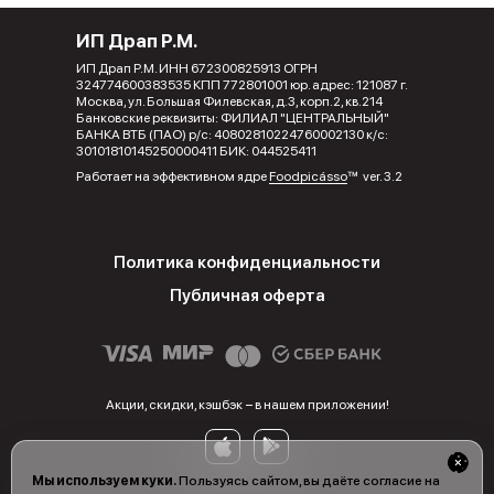
ИП Драп Р.М.
ИП Драп Р.М. ИНН 672300825913 ОГРН
324774600383535 КПП 772801001 юр. адрес: 121087 г.
Москва, ул. Большая Филевская, д.3, корп.2, кв.214
Банковские реквизиты: ФИЛИАЛ "ЦЕНТРАЛЬНЫЙ"
БАНКА ВТБ (ПАО) р/с: 40802810224760002130 к/с:
30101810145250000411 БИК: 044525411
Работает на эффективном ядре
Foodpicásso
ver. 3.2
Политика конфиденциальности
Публичная оферта
Акции, скидки, кэшбэк − в нашем приложении!
Мы используем куки.
Пользуясь сайтом, вы даёте согласие на