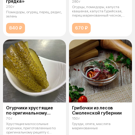
грядка»
280 г
250 г
Огурцы, помидоры, капуста
квашеная, капуста Гурийская,
Помидоры, огурец, перец, редис,
перец маринованный чеснок,
зелень
зелень
840 ₽
670 ₽
Огурчики хрустящие
Грибочки из лесов
по оригинальному
Смоленской губернии
рецепту
70 г
150 г
Хрустящие малосольные
Грузди, опята, маслята
огурчики, приготовленные по
маринованные
оригинальному рецепту с