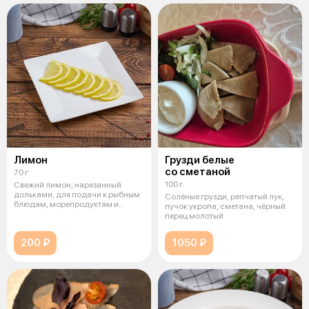
Лимон
Грузди белые
со сметаной
70 г
100 г
Свежий лимон, нарезанный
дольками, для подачи к рыбным
Солёные грузди, репчатый лук,
блюдам, морепродуктам и
пучок укропа, сметана, чёрный
закускам
перец молотый
200 ₽
1050 ₽