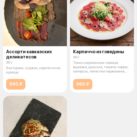
Ассорти кавказских
Карпаччо из говядины
деликатесов
90 г
90 г
Тонко нарезанная говяжья
вырезка, руккола, томаты черри,
Бастурма, суджук, карпаччо из
каперсы, лепестки пармезана,
курицы
олив
990 ₽
960 ₽