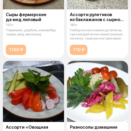
Сыры фермерские
Ассорти рулетиков
да мед липовый
из баклажанов с сырной
и ореховой начинкой
120 г
180 г
Пармезан, дорблю, камамбер,
Набор из нескольких рулетиков,
чедер, мёд, виноград
где каждый из них имеет разную
начинку: сырную или ореховую
1160 ₽
710 ₽
Ассорти «Овощная
Разносолы домашние