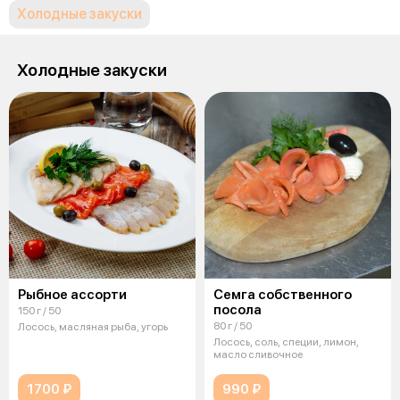
Холодные закуски
Холодные закуски
Рыбное ассорти
Семга собственного
посола
150 г / 50
80 г / 50
Лосось, масляная рыба, угорь
Лосось, соль, специи, лимон,
масло сливочное
1700 ₽
990 ₽