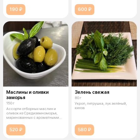
чесноком, укропо
190 ₽
600 ₽
Маслины и оливки
Зелень свежая
заморья
80 г
150 г
Укроп, петрушка, лук зелёный,
кинза
Ассорти отборных маслин и
оливок из Средиземноморья,
маринованных с ароматными
травами, че
520 ₽
580 ₽