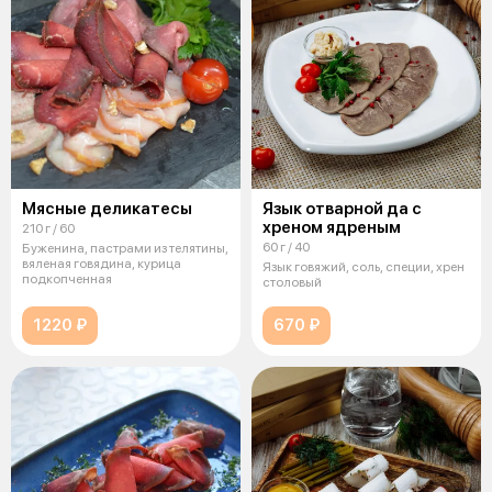
Мясные деликатесы
Язык отварной да с
хреном ядреным
210 г / 60
60 г / 40
Буженина, пастрами из телятины,
вяленая говядина, курица
Язык говяжий, соль, специи, хрен
подкопченная
столовый
1220 ₽
670 ₽