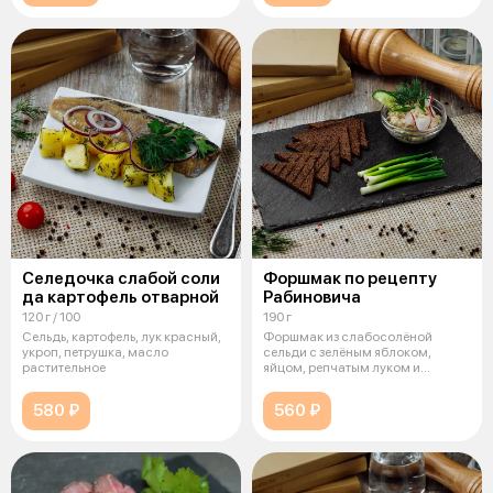
Селедочка слабой соли
Форшмак по рецепту
да картофель отварной
Рабиновича
120 г / 100
190 г
Сельдь, картофель, лук красный,
Форшмак из слабосолёной
укроп, петрушка, масло
сельди с зелёным яблоком,
растительное
яйцом, репчатым луком и
сливочным маслом
580 ₽
560 ₽