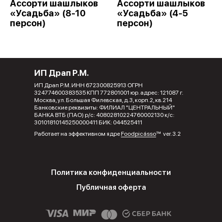
Ассорти шашлыков
Ассорти шашлыков
«Усадьба» (8-10
«Усадьба» (4-5
персон)
персон)
ИП Драп Р.М.
ИП Драп Р.М. ИНН 672300825913 ОГРН
324774600383535 КПП 772801001 юр. адрес: 121087 г.
Москва, ул. Большая Филевская, д.3, корп.2, кв.214
Банковские реквизиты: ФИЛИАЛ "ЦЕНТРАЛЬНЫЙ"
БАНКА ВТБ (ПАО) р/с: 40802810224760002130 к/с:
30101810145250000411 БИК: 044525411
Работает на эффективном ядре
Foodpicásso
ver. 3.2
Политика конфиденциальности
Публичная оферта