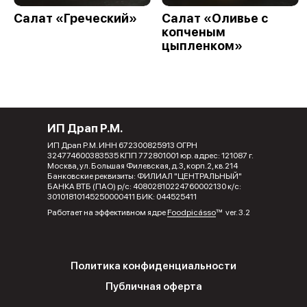
Салат «Греческий»
Салат «Оливье с
копченым
цыпленком»
ИП Драп Р.М.
ИП Драп Р.М. ИНН 672300825913 ОГРН
324774600383535 КПП 772801001 юр. адрес: 121087 г.
Москва, ул. Большая Филевская, д.3, корп.2, кв.214
Банковские реквизиты: ФИЛИАЛ "ЦЕНТРАЛЬНЫЙ"
БАНКА ВТБ (ПАО) р/с: 40802810224760002130 к/с:
30101810145250000411 БИК: 044525411
Работает на эффективном ядре
Foodpicásso
ver. 3.2
Политика конфиденциальности
Публичная оферта