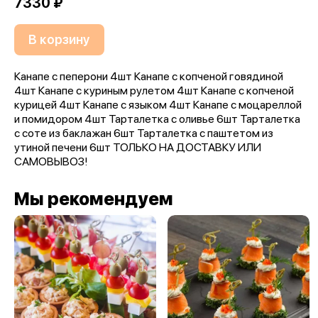
7330 ₽
В корзину
Канапе с пеперони 4шт Канапе с копченой говядиной
4шт Канапе с куриным рулетом 4шт Канапе с копченой
курицей 4шт Канапе с языком 4шт Канапе с моцареллой
и помидором 4шт Тарталетка с оливье 6шт Тарталетка
с соте из баклажан 6шт Тарталетка с паштетом из
утиной печени 6шт ТОЛЬКО НА ДОСТАВКУ ИЛИ
САМОВЫВОЗ!
Мы рекомендуем