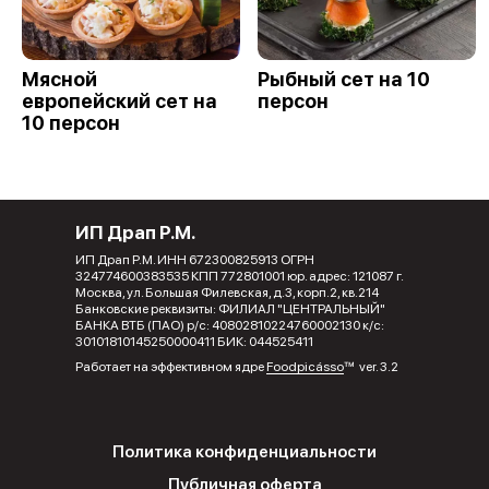
Мясной
Рыбный сет на 10
европейский сет на
персон
10 персон
ИП Драп Р.М.
ИП Драп Р.М. ИНН 672300825913 ОГРН
324774600383535 КПП 772801001 юр. адрес: 121087 г.
Москва, ул. Большая Филевская, д.3, корп.2, кв.214
Банковские реквизиты: ФИЛИАЛ "ЦЕНТРАЛЬНЫЙ"
БАНКА ВТБ (ПАО) р/с: 40802810224760002130 к/с:
30101810145250000411 БИК: 044525411
Работает на эффективном ядре
Foodpicásso
ver. 3.2
Политика конфиденциальности
Публичная оферта