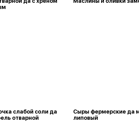
тварной да с хреном
Маслины и оливки зам
ым
чка слабой соли да
Сыры фермерские да 
ель отварной
липовый