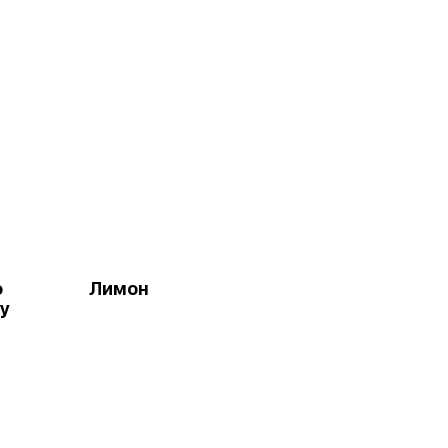
о
Лимон
у