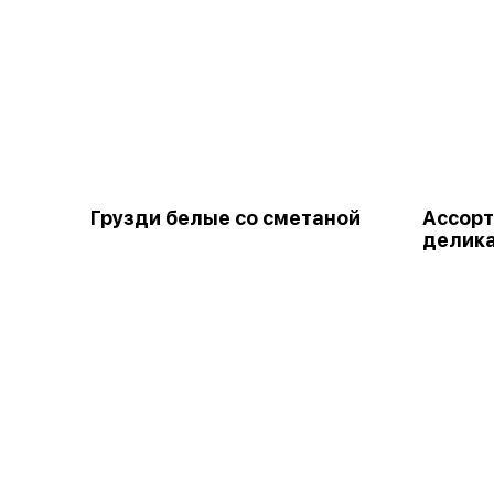
Грузди белые со сметаной
Ассорт
делик