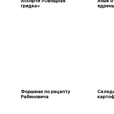
Ассорти «Овощная
Язык о
грядка»
ядрен
Форшмак по рецепту
Селедо
Рабиновича
картоф