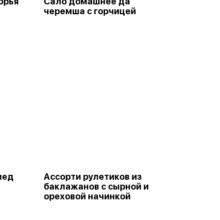
орья
Сало домашнее да
черемша с горчицей
мед
Ассорти рулетиков из
баклажанов с сырной и
ореховой начинкой