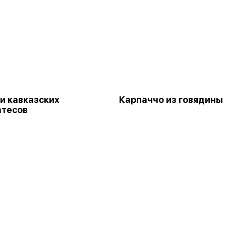
и кавказских
Карпаччо из говядины
атесов