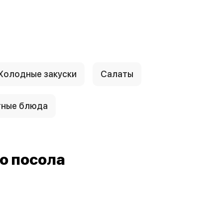
Холодные закуски
Салаты
тные блюда
о посола