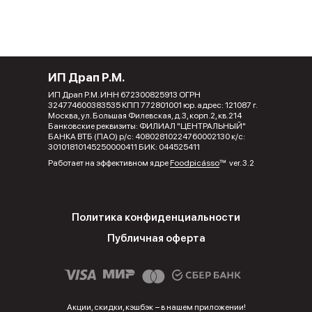
ИП Драп Р.М.
ИП Драп Р.М. ИНН 672300825913 ОГРН
324774600383535 КПП 772801001 юр. адрес: 121087 г.
Москва, ул. Большая Филевская, д.3, корп.2, кв.214
Банковские реквизиты: ФИЛИАЛ "ЦЕНТРАЛЬНЫЙ"
БАНКА ВТБ (ПАО) р/с: 40802810224760002130 к/с:
30101810145250000411 БИК: 044525411
Работает на эффективном ядре
Foodpicásso
ver. 3.2
Политика конфиденциальности
Публичная оферта
Акции, скидки, кэшбэк − в нашем приложении!