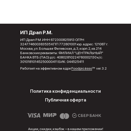
ИП Драп Р.М.
ИП Драп Р.М. ИНН 672300825913 ОГРН
324774600383535 КПП 772801001 юр. адрес: 121087 г.
Москва, ул. Большая Филевская, д.3, корп.2, кв.214
Банковские реквизиты: ФИЛИАЛ "ЦЕНТРАЛЬНЫЙ"
БАНКА ВТБ (ПАО) р/с: 40802810224760002130 к/с:
30101810145250000411 БИК: 044525411
Работает на эффективном ядре
Foodpicásso
ver. 3.2
Политика конфиденциальности
Публичная оферта
Акции, скидки, кэшбэк − в нашем приложении!